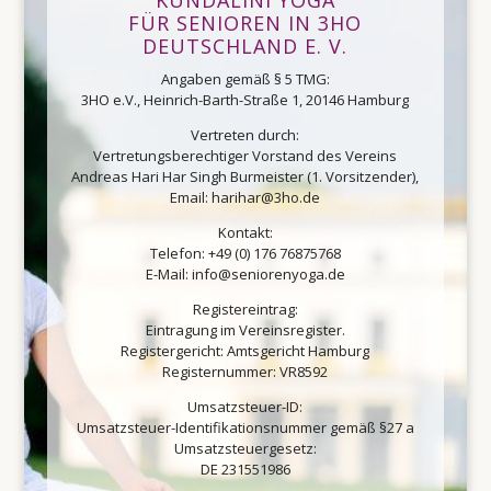
KUNDALINI YOGA
FÜR SENIOREN IN 3HO
DEUTSCHLAND E. V.
Angaben gemäß § 5 TMG:
3HO e.V., Heinrich-Barth-Straße 1, 20146 Hamburg
Vertreten durch:
Vertretungsberechtiger Vorstand des Vereins
Andreas Hari Har Singh Burmeister (1. Vorsitzender),
Email: harihar@3ho.de
Kontakt:
Telefon: +49 (0) 176 76875768
E-Mail: info@seniorenyoga.de
Registereintrag:
Eintragung im Vereinsregister.
Registergericht: Amtsgericht Hamburg
Registernummer: VR8592
Umsatzsteuer-ID:
Umsatzsteuer-Identifikationsnummer gemäß §27 a
Umsatzsteuergesetz:
DE 231551986